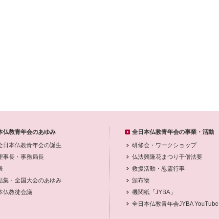
本仏教青年会のあゆみ
全日本仏教青年会の事業・活動
全日本仏教青年会の誕生
研修会・ワークショップ
理事長・事務局長
仏法興隆花まつり千僧法要
表
救援活動・慰霊行事
結集・全国大会のあゆみ
頒布物
本仏教徒会議
機関紙「JYBA」
全日本仏教青年会JYBA YouTube