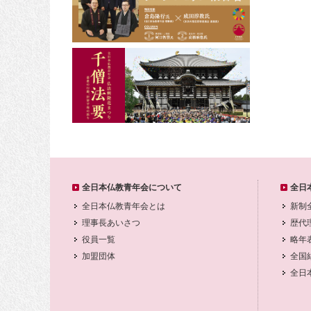
全日本仏教青年会について
全日
全日本仏教青年会とは
新制
理事長あいさつ
歴代
役員一覧
略年
加盟団体
全国
全日