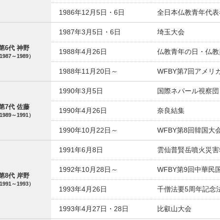
1986年12月5日・6日
全日本仏教青年代表
1987年3月5日・6日
埼玉大会
第6代 神野
1988年4月26日
仏教青年の日・仏教
1987～1989）
1988年11月20日～
WFBY第7回アメリ
1990年3月5日
国際ネパール視察団
第7代 佐藤
1990年4月26日
奈良結集
1989～1991）
1990年10月22日～
WFBY第8回韓国大
1991年6月8日
雲仙普賢岳噴火災害
1992年10月28日～
WFBY第9回中華民
第8代 岸野
1991～1993）
1993年4月26日
千僧法要5周年記念
1993年4月27日・28日
比叡山大会