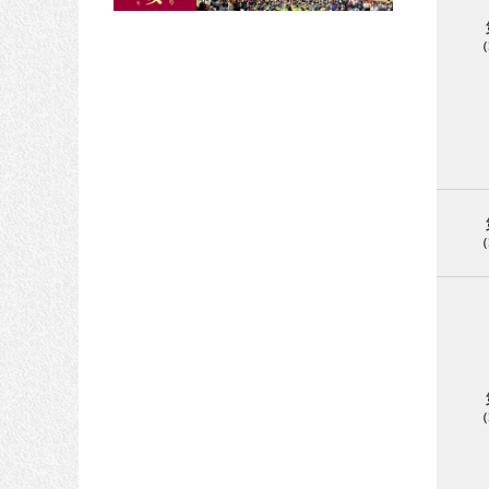
（
（
（