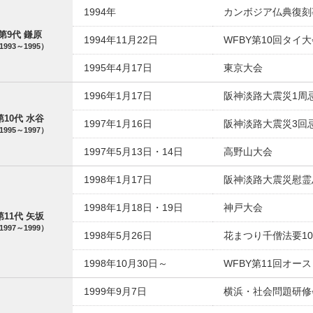
1994年
カンボジア仏典復刻
第9代 鎌原
1994年11月22日
WFBY第10回タイ
1993～1995）
1995年4月17日
東京大会
1996年1月17日
阪神淡路大震災1周
第10代 水谷
1997年1月16日
阪神淡路大震災3回
1995～1997）
1997年5月13日・14日
高野山大会
1998年1月17日
阪神淡路大震災慰霊
1998年1月18日・19日
神戸大会
第11代 矢坂
1997～1999）
1998年5月26日
花まつり千僧法要1
1998年10月30日～
WFBY第11回オー
1999年9月7日
横浜・社会問題研修