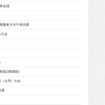
者会議
興隆東大寺千僧法要
カ大会
会
救援活動開始
国（台湾）大会
法要