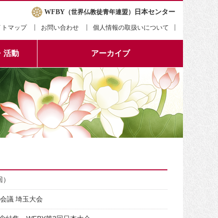
WFBY
（世界仏教徒青年連盟）
日本センター
イトマップ
お問い合わせ
個人情報の取扱いについて
・活動
アーカイブ
回）
会議 埼玉大会