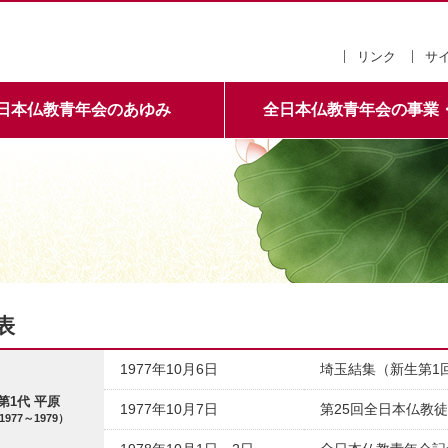
全日本仏教青年会
リンク
サ
日本仏教青年会のあゆみ
全日本仏教青年会の事業
表
1977年10月6日
埼玉結集（新生第1
第1代 平原
1977年10月7日
第25回全日本仏教徒
1977～1979）