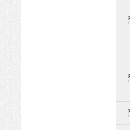
（
（
（