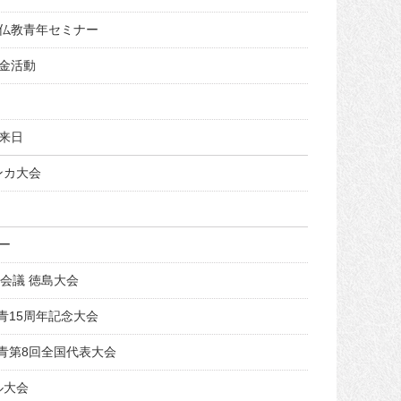
仏教青年セミナー
金活動
来日
ンカ大会
ー
会議 徳島大会
青15周年記念大会
仏青第8回全国代表大会
ル大会