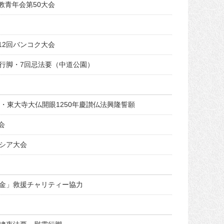
教青年会第50大会
12回バンコク大会
行脚・7回忌法要（中道公園）
念・東大寺大仏開眼1250年慶讃仏法興隆誓願
会
ーシア大会
金」救援チャリティー協力