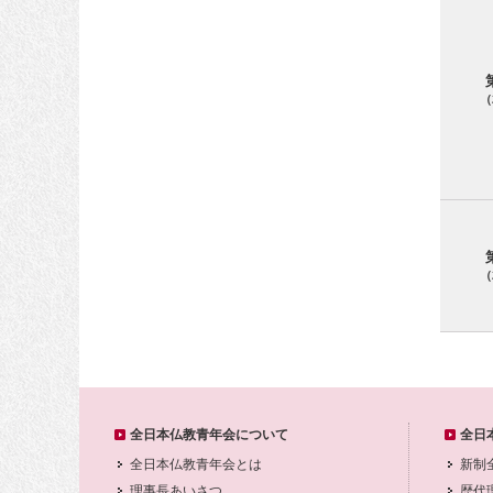
（
（
全日本仏教青年会について
全日
全日本仏教青年会とは
新制
理事長あいさつ
歴代