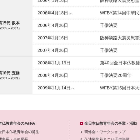
2006年1月16日
阪神淡路大震災慰霊
2006年4月18日～
WFBY第14回中華
第15代 坂本
2006年4月26日
千僧法要
2005～2007）
2007年1月16日
阪神淡路大震災慰霊
2007年4月26日
千僧法要
2008年11月19日
第40回全日本仏教徒
第16代 五條
2008年4月26日
千僧法要20周年
2007～2009）
2009年11月14日～
WFBY第15回日本
本仏教青年会のあゆみ
全日本仏教青年会の事業・活動
全日本仏教青年会の誕生
研修会・ワークショップ
理事長・事務局長
仏法興隆花まつり千僧法要