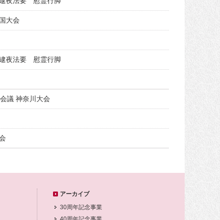
逮夜法要 慰霊行脚
民国大会
逮夜法要 慰霊行脚
会議 神奈川大会
大会
アーカイブ
30周年記念事業
40周年記念事業