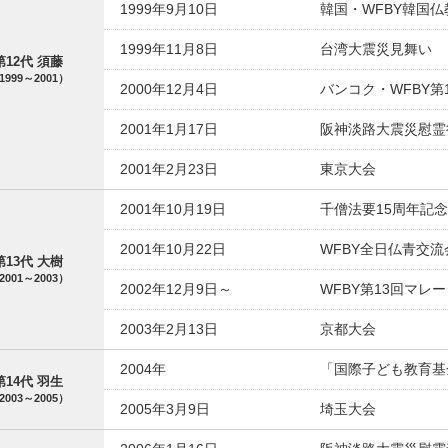
1999年9月10日
韓国・WFBY韓国仏
1999年11月8日
台湾大震災見舞い
第12代 須藤
1999～2001）
2000年12月4日
バンコク・WFBY第
2001年1月17日
阪神淡路大震災慰霊
2001年2月23日
東京大会
2001年10月19日
千僧法要15周年記
2001年10月22日
WFBY全日仏青交流
第13代 大樹
2001～2003）
2002年12月9日～
WFBY第13回マレ
2003年2月13日
京都大会
2004年
「国際子ども教育基
第14代 羽生
2003～2005）
2005年3月9日
埼玉大会