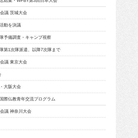
念結集・WFBY第3回日本大会
会議 茨城大会
活動を決議
隊予備調査・キャンプ視察
隊第1次隊派遣、以降7次隊まで
会議 東京大会
会
・大阪大会
国際仏教青年交流プログラム
会議 神奈川大会