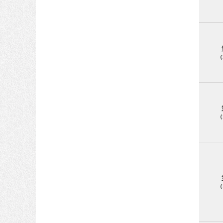
（
（
（