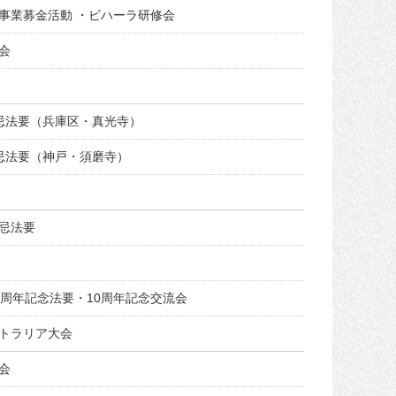
事業募金活動 ・ビハーラ研修会
大会
忌法要（兵庫区・真光寺）
忌法要（神戸・須磨寺）
忌法要
0周年記念法要・10周年記念交流会
ストラリア大会
会