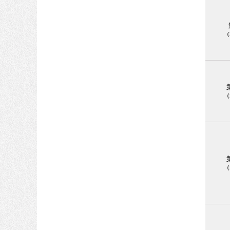
（
（
（