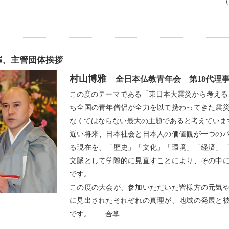
（
催、主管団体挨拶
村山博雅
全日本仏教青年会 第18代理
この度のテーマである「東日本大震災から考える
ち全国の青年僧侶が全力を以て携わってきた震
なくてはならない最大の主題であると考えていま
近い将来、日本社会と日本人の価値観が一つの
る現在を、「歴史」「文化」「環境」「経済」
文脈として学際的に見直すことにより、その中
です。
この度の大会が、参加いただいた皆様方の元気
に見出されたそれぞれの真理が、地域の発展と
です。 合掌