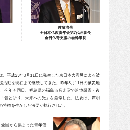
佐藤功岳
全日本仏教青年会第7代理事長
全日仏青支援の会幹事長
、平成23年3月11日に発生した東日本大震災による被
援活動を現在まで継続してきた。昨年3月11日の被災地
き、今年も同日、福島県の福島市音楽堂で追悼慰霊・復
ト「音と祈り、未来への光」を厳修した。法要は、声明
の特徴を生かした法要が執行された。
と全国から集まった青年僧