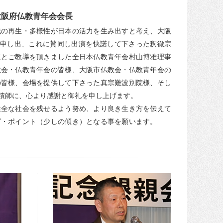
大阪府仏教青年会会長
域の再生・多様性が日本の活力を生み出すと考え、大阪
と申し出、これに賛同し出演を快諾して下さった釈徹宗
援とご教導を頂きました全日本仏教青年会村山博雅理事
教会・仏教青年会の皆様、大阪市仏教会・仏教青年会の
の皆様、会場を提供して下さった真宗難波別院様、そし
積師に、心より感謝と御礼を申し上げます。
健全な社会を残せるよう努め、より良き生き方を伝えて
ング・ポイント（少しの傾き）となる事を願います。