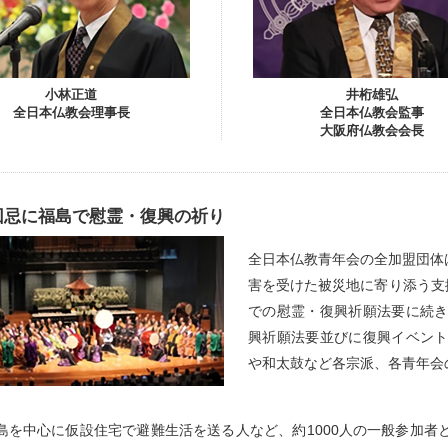
小林正道
井桁雄弘
全日本仏教会理事長
全日本仏教会監事
大阪府仏教会会長
回忌に福島で慰霊・復興の祈り
全日本仏教青年会の全加盟団体は
害を受けた被災地に寄り添う支
での慰霊・復興祈願法要に続
興祈願法要並びに復興イベン
や和太鼓など各宗派、各青年会
島を中心に仮設住宅で避難生活を送る人など、約1000人の一般参加者