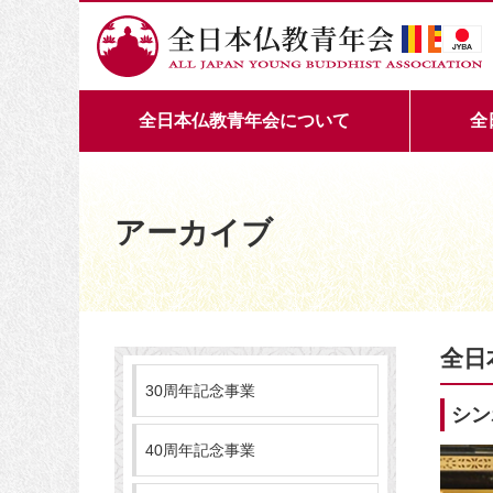
全日本仏教青年会について
全
アーカイブ
全日
30周年記念事業
シン
40周年記念事業