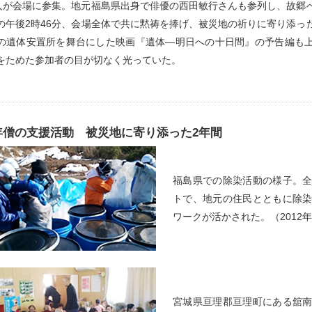
0人が会場に参集。地元福島県出身で俳優の西田敏行さんも参列し、故郷
の午後2時46分、会場全体で共に黙祷を捧げ、被災地の祈りに寄り添っ
の遺体安置所を舞台にした映画『遺体―明日への十日間』の予告編も
をためた参加者の目が切なく光っていた。
年僧の支援活動 被災地に寄り添った2年間
福島県での除染活動の様子。
トで、地元の住民とともに除
ワークが活かされた。（2012年
宮城県亘理郡亘理町にある舘