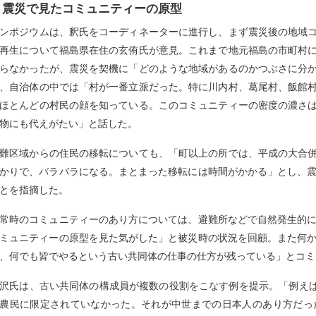
震災で見たコミュニティーの原型
ンポジウムは、釈氏をコーディネーターに進行し、まず震災後の地域
再生について福島県在住の玄侑氏が意見。これまで地元福島の市町村
らなかったが、震災を契機に「どのような地域があるのかつぶさに分
、自治体の中では「村が一番立派だった。特に川内村、葛尾村、飯館
ほとんどの村民の顔を知っている。このコミュニティーの密度の濃さ
物にも代えがたい」と話した。
難区域からの住民の移転についても、「町以上の所では、平成の大合
かりで、バラバラになる。まとまった移転には時間がかかる」とし、
とを指摘した。
常時のコミュニティーのあり方については、避難所などで自然発生的
ミュニティーの原型を見た気がした」と被災時の状況を回顧。また何
、何でも皆でやるという古い共同体の仕事の仕方が残っている」とコミ
沢氏は、古い共同体の構成員が複数の役割をこなす例を提示。「例えば
農民に限定されていなかった。それが中世までの日本人のあり方だっ