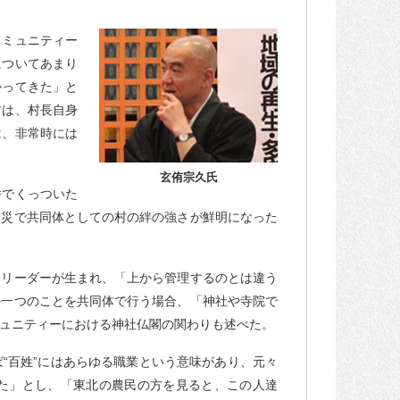
コミュニティー
についてあまり
かってきた」と
村は、村長自身
は、非常時には
玄侑宗久氏
併でくっついた
震災で共同体としての村の絆の強さが鮮明になった
にリーダーが生まれ、「上から管理するのとは違う
か一つのことを共同体で行う場合、「神社や寺院で
ュニティーにおける神社仏閣の関わりも述べた。
“百姓”にはあらゆる職業という意味があり、元々
た」とし、「東北の農民の方を見ると、この人達