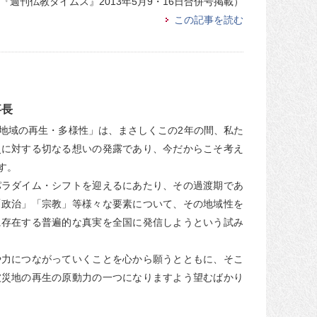
『週刊仏教タイムス』2013年5月9・16日合併号掲載）
この記事を読む
事長
地域の再生・多様性」は、まさしくこの2年の間、私た
災に対する切なる想いの発露であり、今だからこそ考え
す。
パラダイム・シフトを迎えるにあたり、その過渡期であ
「政治」「宗教」等様々な要素について、その地域性を
に存在する普遍的な真実を全国に発信しようという試み
や力につながっていくことを心から願うとともに、そこ
被災地の再生の原動力の一つになりますよう望むばかり