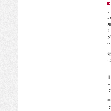
シ
の
知
し
が
何
避
ば
こ
非
コ
は
中
は