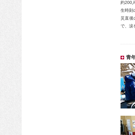
約20
生時刻
災直後
で、涙
青