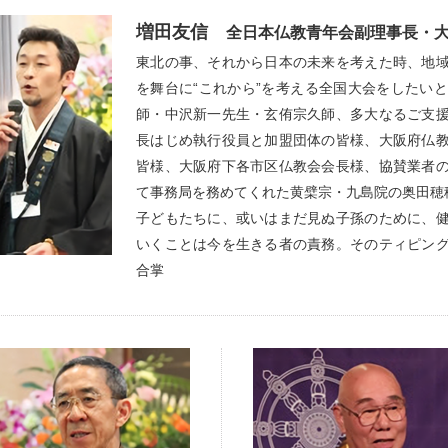
増田友信
全日本仏教青年会副理事長・
東北の事、それから日本の未来を考えた時、地
を舞台に“これから”を考える全国大会をしたい
師・中沢新一先生・玄侑宗久師、多大なるご支
長はじめ執行役員と加盟団体の皆様、大阪府仏
皆様、大阪府下各市区仏教会会長様、協賛業者
て事務局を務めてくれた黄檗宗・九島院の奥田穂
子どもたちに、或いはまだ見ぬ子孫のために、
いくことは今を生きる者の責務。そのティピ
合掌