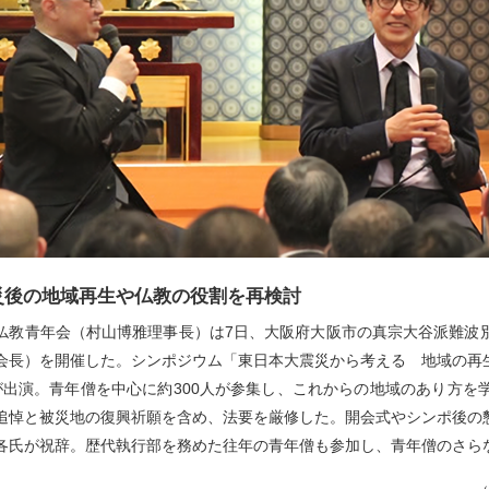
災後の地域再生や仏教の役割を再検討
仏教青年会（村山博雅理事長）は7日、大阪府大阪市の真宗大谷派難波
会長）を開催した。シンポジウム「東日本大震災から考える 地域の再
が出演。青年僧を中心に約300人が参集し、これからの地域のあり方を
追悼と被災地の復興祈願を含め、法要を厳修した。開会式やシンポ後の
各氏が祝辞。歴代執行部を務めた往年の青年僧も参加し、青年僧のさら