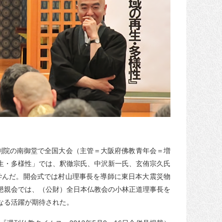
別院の南御堂で全国大会（主管＝大阪府佛教青年会＝増
生・多様性」では、釈徹宗氏、中沢新一氏、玄侑宗久氏
学んだ。開会式では村山理事長を導師に東日本大震災物
懇親会では、（公財）全日本仏教会の小林正道理事長を
なる活躍が期待された。