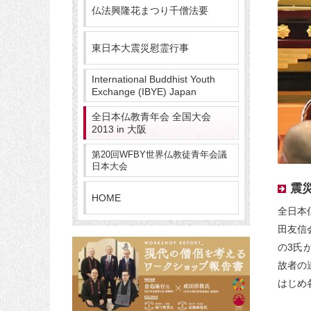
仏法興隆花まつり千僧法要
東日本大震災慰霊行事
International Buddhist Youth
Exchange (IBYE) Japan
全日本仏教青年会 全国大会
2013 in 大阪
第20回WFBY世界仏教徒青年会議
日本大会
震
HOME
全日本
田友信
の3氏
故者の
はじめ