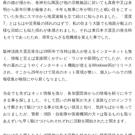
夜の鐘が撞かれ、各神社仏閣及び他の宗教施設に於いても真夜中又は未
明から新年行事が厳修され、今年も無事に年が明けたと眠い目をこすっ
ていた矢先にスマホから地震速報を立て続けに知らされました。「震度
7」とはもはや災害級の揺れのはずで、私の住まう大阪でも地面が船上の
様な目眩にも似た揺れが体感されました。それは東日本大震災の発生時
もそうであったため、尋常ならざる危機感を覚えた事でした。
阪神淡路大震災発生は1995年で当時は個人が使えるインターネットも無
く、情報と言えば直接聞くかテレビ・ラジオや新聞などでしたが、その
年の暮れにようやくインターネット機能が使えるWindows95がリリース
され、そこから29年かけて現在のネット環境が整い、個人レベルでの情
報収集が格段にやり易くなりました。
当会でも先ずはネット情報を漁り、各加盟団体からの情報を頼りに今で
きる事を探しました。そして思いの外被害が大きく道路などのインフラ
も寸断されて駆けつける事が出来ない状況と知り、気持ちばかり焦って
おりましたが、警察・消防・自衛隊や医療機関の方々は取るものも取り
あえずいち早く駆けつけられそれぞれに活動を開始されたと聞きます。