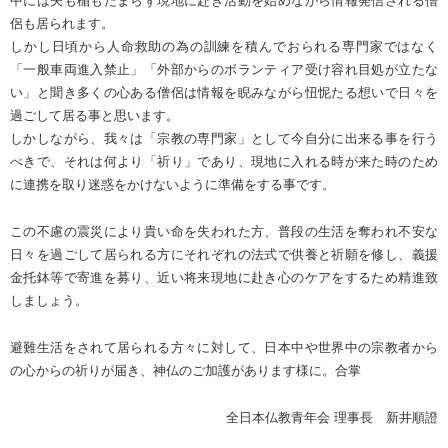
中には矢も楯もたまらず現地に赴き活動を始めながら情報発信される僧
侶も居られます。
しかし日頃から人命救助の為の訓練を積んでおられる専門家ではなく
「一般車両進入禁止」「外部からのボランティア受け容れ目処が立たな
い」と聞き多くの心ある僧侶は情報を睨みながら忸怩たる想いで日々を
過ごして居る事と思います。
しかしながら、我々は「宗教の専門家」として今自分に出来る事を行う
べきで、それは何より「祈り」であり、現地に入れる時が来た時のため
に連携を取り迷惑をかけないように準備をする事です。
この不慮の震災により貴い命を失われた方、普段の生活を奪われ不安な
日々を過ごして居られる方にそれぞれの法式で供養と祈願を修し、義援
金托鉢等で寄進を募り、近い将来現地に赴き心のケアをするため精進致
しましょう。
避難生活をされて居られる方々に対して、日本中や世界中の宗教者から
の心からの祈りが届き、神仏のご加護があります様に。合掌
全日本仏教青年会 理事長 新井順證