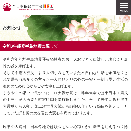
全日本仏教青年会
togg
MENU
men
お知らせ
令和6年能登半島地震に際して
令和六年能登半島地震罹災犠牲者のお一人おひとりに対し、衷心より哀
悼の誠を捧げます。
そして不慮の被災により大切な方を失いまた不自由な生活を余儀なくさ
れて居られる多くの方々お一人おひとりの心の平安と一刻も早い生活の
復興のために心からご祈念申し上げます。
ようやくの思いで長かったコロナ禍が明け、昨年当会では東日本大震災
の十三回忌の法要と慰霊行脚を挙行致しました。そして来年は阪神淡路
大震災から30年。第二次世界大戦から戦後80年という節目を迎えようと
していた折も折の大災害に大変心を痛めております。
昨年の大晦日。日本各地では煩悩を払い心穏やかに新年を迎えるべく除